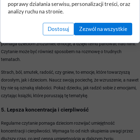
Tobie, jak i dziecku przyda się moment wytchnienia po całym dniu
poprawy działania serwisu, personalizacji treści, oraz
biegania.
analizy ruchu na stronie.
4. Rozwój emocjonalny
Dostosuj
Zezwól na wszystkie
Książki opowiadają o różnych emocjach i sytuacjach życiowych, co
pomaga dzieciom zrozumieć emocje, a dzięki temu panować nad nimi.
Czytanie może być również sposobem na rozmowę o trudnych
tematach.
Strach, ból, smutek, radość, czy gniew, to emocje, które towarzyszą
dorosłym, jak i dzieciom. Naucz swoją pociechę, że wzruszenie, a nawet
łzy nie są oznaką słabości. Pokaż dziecku, jak radzić sobie z emocjami,
czytając książki, które poruszają tę tematykę.
5. Lepsza koncentracja i cierpliwość
Regularne czytanie pomaga dzieciom rozwijać umiejętność
koncentracji i cierpliwości. Wymaga to od nich skupienia uwagi przez
dłuższy czas, co jest cenną umiejętnością w dalszym życiu.