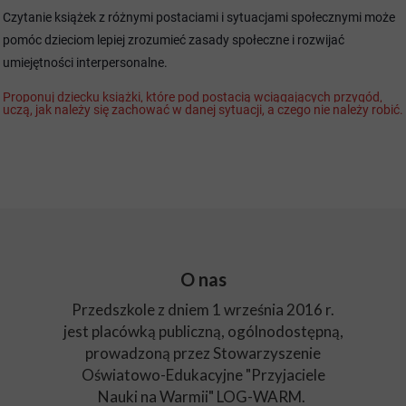
Czytanie książek z różny
mi postaciami i sytuacjami społecznymi może
pomóc dzieciom lepiej zrozumieć zasady społeczne i rozwijać
umiejętności interpersonalne.
Proponuj dziecku książki, które pod postacią wciągających przygód,
uczą, jak należy się zachować w danej sytuacji, a czego nie należy robić.
O nas
Przedszkole z dniem 1 września 2016 r.
jest placówką publiczną, ogólnodostępną,
prowadzoną przez Stowarzyszenie
Oświatowo-Edukacyjne "Przyjaciele
Nauki na Warmii" LOG-WARM.