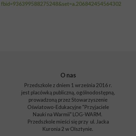
fbid=936399588275248&set=a.206842454564302
O nas
Przedszkole z dniem 1 września 2016 r.
jest placówką publiczną, ogólnodostępną,
prowadzoną przez Stowarzyszenie
Oświatowo-Edukacyjne "Przyjaciele
Nauki na Warmii" LOG-WARM.
Przedszkole mieści się przy ul. Jacka
Kuronia 2 w Olsztynie.