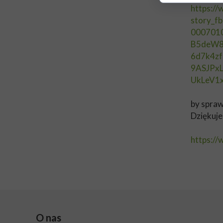
https:/
story_
000701
B5deW8
6d7k4z
9ASJPx
UkLeV1
by spraw
Dziękuje
https:/
O nas