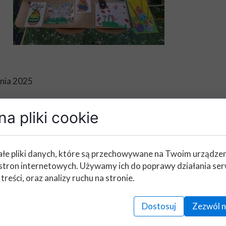
nia 2025
iękniejsza kartka wielkanocn
a pliki cookie
ią informujemy, że "Konkurs na najpiękniejszą kartkę wielk
ku postanowiliśmy, że wszyscy uczestnicy są zwycięzcami – 
łe pliki danych, które są przechowywane na Twoim urządze
ości i świątecznego ducha.
stron internetowych. Używamy ich do poprawy działania ser
ękne prace posłużą szczytnemu celowi.
 treści, oraz analizy ruchu na stronie.
e kartki zostaną przekazane kuracjuszom
Dom Opieki Raze
Dostosuj
Zezwól n
kuracjuszy poniżej: