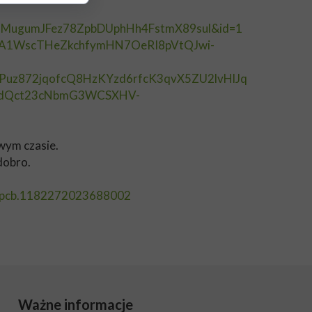
MugumJFez78ZpbDUphHh4FstmX89sul&id=1
NA1WscTHeZkchfymHN7OeRI8pVtQJwi-
z872jqofcQ8HzKYzd6rfcK3qvX5ZU2lvHlJq
0dQct23cNbmG3WCSXHV-
owym czasie.
dobro.
=pcb.1182272023688002
Ważne informacje