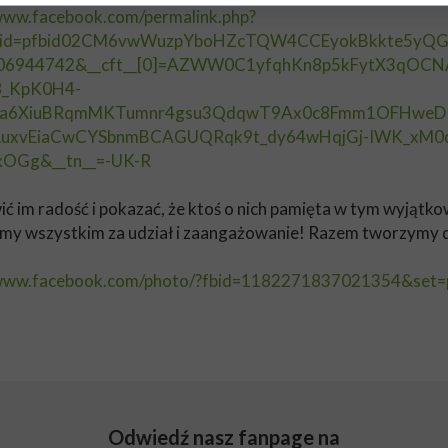
/www.facebook.com/permalink.php?
fbid=pfbid02CM6vwWuzpYboHZcTQW4CCEyokBkkte5yQG
06944742&__cft__[0]=AZWW0C1yfqhKn8p5kFytX3qOC
_KpK0H4-
fa6XiuBRqmMKTumnr4gsu3QdqwT9Ax0c8Fmm1OFHweDPu
LuxvEiaCwCYSbnmBCAGUQRqk9t_dy64wHqjGj-IWK_xM
xOGg&__tn__=-UK-R
ić im radość i pokazać, że ktoś o nich pamięta w tym wyjątk
my wszystkim za udział i zaangażowanie! Razem tworzymy 
/www.facebook.com/photo/?fbid=1182271837021354&set
Odwiedź nasz fanpage na