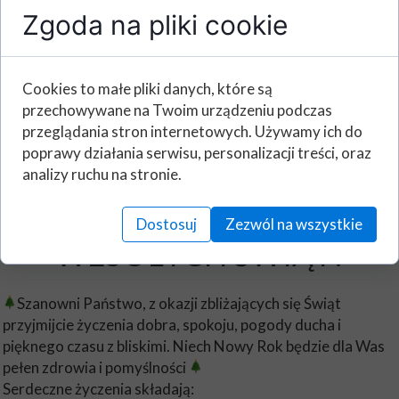
Zgoda na pliki cookie
Cookies to małe pliki danych, które są
przechowywane na Twoim urządzeniu podczas
przeglądania stron internetowych. Używamy ich do
poprawy działania serwisu, personalizacji treści, oraz
analizy ruchu na stronie.
Dostosuj
Zezwól na wszystkie
WESOŁYCH ŚWIĄT!
Szanowni Państwo, z okazji zbliżających się Świąt
przyjmijcie życzenia dobra, spokoju, pogody ducha i
pięknego czasu z bliskimi. Niech Nowy Rok będzie dla Was
pełen zdrowia i pomyślności
Serdeczne życzenia składają: