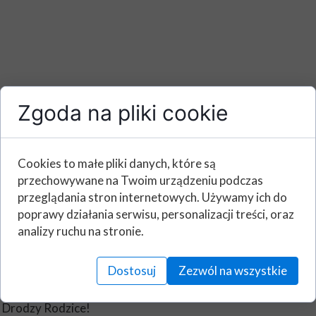
Zgoda na pliki cookie
Cookies to małe pliki danych, które są
przechowywane na Twoim urządzeniu podczas
ZAPRASZAMY DO
przeglądania stron internetowych. Używamy ich do
poprawy działania serwisu, personalizacji treści, oraz
JESIENNEJ AKCJI!
analizy ruchu na stronie.
Dostosuj
Zezwól na wszystkie
ZAPRASZAMY DO JESIENNEJ AKCJI!
Drodzy Rodzice!